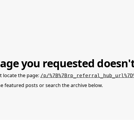
age you requested doesn't
t locate the page
:
/p/%7B%7Brp_referral_hub_url%7D
he featured posts or search the archive below.