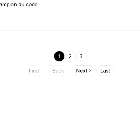
champion du code
1
2
3
First
Back
Next
Last