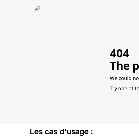
Pour les entreprises
404
The p
We could no
Try one of t
Les cas d'usage :