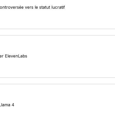
ntroversée vers le statut lucratif
bler ElevenLabs
 Llama 4