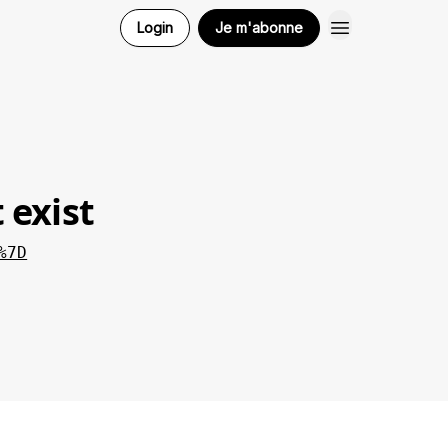
Login
Je m'abonne
 exist
%7D